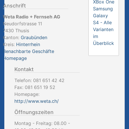
XBox One
Anschrift
Samsung
Galaxy
Weta Radio + Fernseh AG
S4 - Alle
Neudorfstrasse 11
Varianten
7430
Thusis
im
Kanton:
Graubünden
Überblick
Kreis:
Hinterrhein
Benachbarte Geschäfte
Homepage
Kontakt
Telefon:
081 651 42 42
Fax:
081 651 19 52
Homepage:
http://www.weta.ch/
Öffnungszeiten
Montag - Freitag: 08.00 -