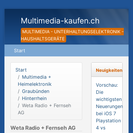
Multimedia-kaufen.ch
MULTIMEDIA - UNTERHALTUNGSELEKTRONIK -
HAUSHALTSGERÄTE
Start
Start
Neuigkeiten
Multimedia +
Heimelektronik
Vorschau:
Graubünden
Die
Hinterrhein
wichtigsten
Weta Radio + Fernseh
Neuerungen
AG
bei iOS 7
Playstation
Weta Radio + Fernseh AG
4 vs