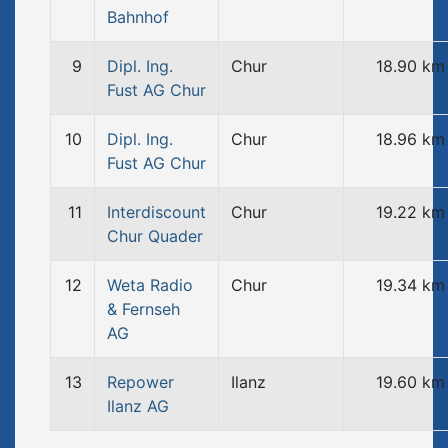
Bahnhof
9
Dipl. Ing.
Chur
18.90 km
Fust AG Chur
10
Dipl. Ing.
Chur
18.96 km
Fust AG Chur
11
Interdiscount
Chur
19.22 km
Chur Quader
12
Weta Radio
Chur
19.34 km
& Fernseh
AG
13
Repower
Ilanz
19.60 km
Ilanz AG