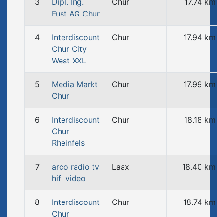
3
Dipl. Ing.
Chur
17.74 km
Fust AG Chur
4
Interdiscount
Chur
17.94 km
Chur City
West XXL
5
Media Markt
Chur
17.99 km
Chur
6
Interdiscount
Chur
18.18 km
Chur
Rheinfels
7
arco radio tv
Laax
18.40 km
hifi video
8
Interdiscount
Chur
18.74 km
Chur