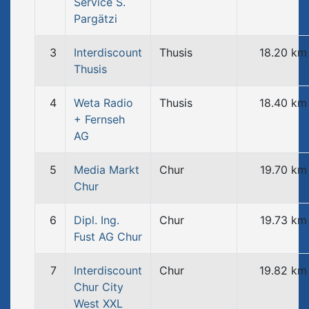
Service S.
Pargätzi
3
Interdiscount
Thusis
18.20 km
Thusis
4
Weta Radio
Thusis
18.40 km
+ Fernseh
AG
5
Media Markt
Chur
19.70 km
Chur
6
Dipl. Ing.
Chur
19.73 km
Fust AG Chur
7
Interdiscount
Chur
19.82 km
Chur City
West XXL