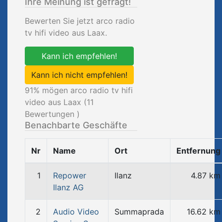
Ihre Meinung ist gefragt!
Bewerten Sie jetzt arco radio
tv hifi video aus Laax.
Kann ich empfehlen!
Kann ich nicht empfehlen!
91
% mögen arco radio tv hifi
video aus Laax (
11
Bewertungen )
Benachbarte Geschäfte
Nr
Name
Ort
Entfernung
1
Repower
Ilanz
4.87 km
Ilanz AG
2
Audio Video
Summaprada
16.62 km