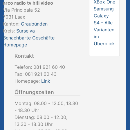
XBox One
arco radio tv hifi video
Samsung
Via Principala 52
Galaxy
7031
Laax
S4 - Alle
Kanton:
Graubünden
Varianten
Kreis:
Surselva
im
Benachbarte Geschäfte
Überblick
Homepage
Kontakt
Telefon:
081 921 60 40
Fax:
081 921 60 43
Homepage:
Link
Öffnungszeiten
Montag: 08.00 - 12.00, 13.30
- 18.30 Uhr
Dienstag: 08.00 - 12.00,
13.30 - 18.30 Uhr