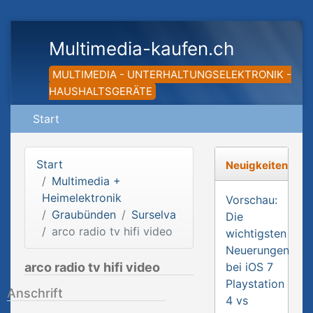
Multimedia-kaufen.ch
MULTIMEDIA - UNTERHALTUNGSELEKTRONIK -
HAUSHALTSGERÄTE
Start
Start
Neuigkeiten
Multimedia +
Heimelektronik
Vorschau:
Graubünden
Surselva
Die
arco radio tv hifi video
wichtigsten
Neuerungen
arco radio tv hifi video
bei iOS 7
Playstation
Anschrift
4 vs