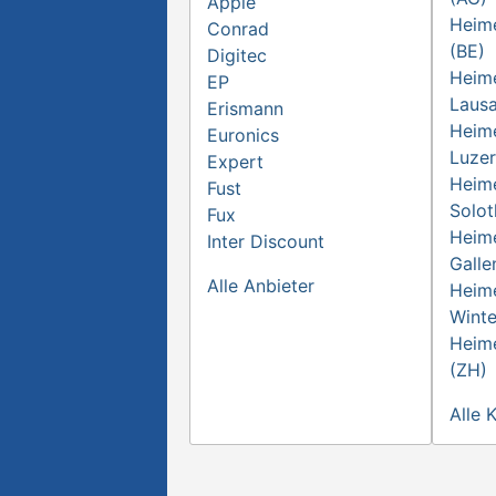
Apple
Heime
Conrad
(BE)
Digitec
Heime
EP
Laus
Erismann
Heime
Euronics
Luzer
Expert
Heime
Fust
Solot
Fux
Heime
Inter Discount
Galle
Alle Anbieter
Heime
Winte
Heime
(ZH)
Alle 