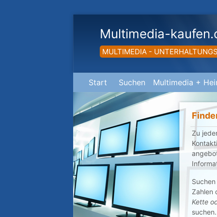
Multimedia-kaufen.
MULTIMEDIA - UNTERHALTUNG
Start
Suchen
Multimedia + Hei
Finde
Zu jede
Kontakt
angebot
Informa
Suchen
Zahlen 
Kette o
suchen.