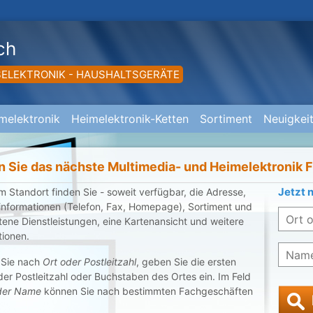
ch
SELEKTRONIK - HAUSHALTSGERÄTE
melektronik
Heimelektronik-Ketten
Sortiment
Neuigkei
n Sie das nächste Multimedia- und Heimelektronik 
Jetzt 
m Standort finden Sie - soweit verfügbar, die Adresse,
informationen (Telefon, Fax, Homepage), Sortiment und
ene Dienstleistungen, eine Kartenansicht und weitere
tionen.
 Sie nach
Ort oder Postleitzahl
, geben Sie die ersten
der Postleitzahl oder Buchstaben des Ortes ein. Im Feld
der Name
können Sie nach bestimmten Fachgeschäften