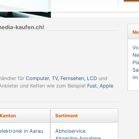
media-kaufen.ch!
Ne
Vo
Ne
Pl
Sa
im
händler für
Computer
,
TV, Fernsehen, LCD
und
nbieter und Ketten wie zum Beispiel
Fust
,
Apple
 Kanton
Sortiment
lektronik in Aarau
Abholservice
Altgeräte-Annahme