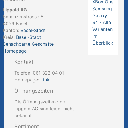
XBox One
Samsung
Lippold AG
Galaxy
Schanzenstrasse 6
S4 - Alle
4056
Basel
Varianten
Kanton:
Basel-Stadt
im
Kreis:
Basel-Stadt
Überblick
Benachbarte Geschäfte
Homepage
Kontakt
Telefon:
061 322 04 01
Homepage:
Link
Öffnungszeiten
Die Öffnungszeiten von
Lippold AG sind leider nicht
bekannt.
Sortiment