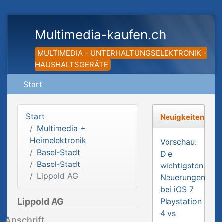
Multimedia-kaufen.ch
MULTIMEDIA - UNTERHALTUNGSELEKTRONIK -
HAUSHALTSGERÄTE
Start
Start
Neuigkeiten
Multimedia +
Heimelektronik
Vorschau:
Basel-Stadt
Die
Basel-Stadt
wichtigsten
Lippold AG
Neuerungen
bei iOS 7
Lippold AG
Playstation
4 vs
Anschrift