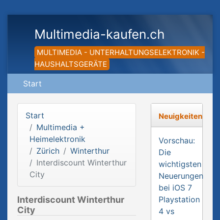
Multimedia-kaufen.ch
MULTIMEDIA - UNTERHALTUNGSELEKTRONIK -
HAUSHALTSGERÄTE
Start
Start
Neuigkeiten
Multimedia +
Heimelektronik
Vorschau:
Zürich
Winterthur
Die
Interdiscount Winterthur
wichtigsten
City
Neuerungen
bei iOS 7
Interdiscount Winterthur
Playstation
City
4 vs