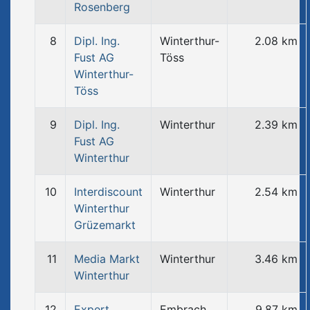
Rosenberg
8
Dipl. Ing.
Winterthur-
2.08 km
Fust AG
Töss
Winterthur-
Töss
9
Dipl. Ing.
Winterthur
2.39 km
Fust AG
Winterthur
10
Interdiscount
Winterthur
2.54 km
Winterthur
Grüzemarkt
11
Media Markt
Winterthur
3.46 km
Winterthur
12
Expert
Embrach
9.87 km