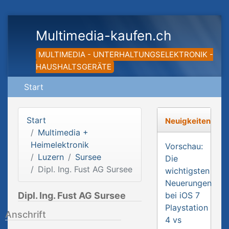
Multimedia-kaufen.ch
MULTIMEDIA - UNTERHALTUNGSELEKTRONIK -
HAUSHALTSGERÄTE
Start
Start
Neuigkeiten
Multimedia +
Heimelektronik
Vorschau:
Luzern
Sursee
Die
Dipl. Ing. Fust AG Sursee
wichtigsten
Neuerungen
Dipl. Ing. Fust AG Sursee
bei iOS 7
Playstation
Anschrift
4 vs