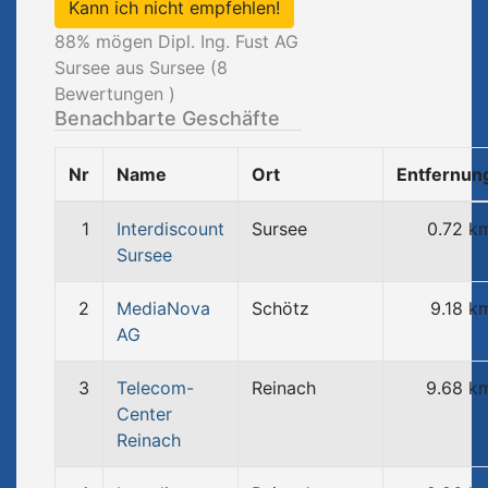
Kann ich nicht empfehlen!
88
% mögen Dipl. Ing. Fust AG
Sursee aus Sursee (
8
Bewertungen )
Benachbarte Geschäfte
Nr
Name
Ort
Entfernun
1
Interdiscount
Sursee
0.72 k
Sursee
2
MediaNova
Schötz
9.18 k
AG
3
Telecom-
Reinach
9.68 k
Center
Reinach