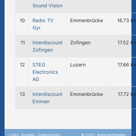
Sound Vision
10
Radio TV
Emmenbrücke
16.73 k
Gyr
11
Interdiscount
Zofingen
17.52 k
Zofingen
12
STEG
Luzern
17.66 k
Electronics
AG
13
Interdiscount
Emmenbrücke
17.72 k
Emmen
Links
Kontakt
Datenschutz
www.multimedia-
-
-
-
© 2026 /