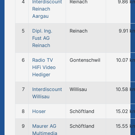
4
Interdiscount
Reinach
9.86 k
Reinach
Aargau
5
Dipl. Ing.
Reinach
9.91 k
Fust AG
Reinach
6
Radio TV
Gontenschwil
10.07 k
HiFi Video
Hediger
7
Interdiscount
Willisau
10.58 k
Willisau
8
Hoser
Schöftland
15.02 k
9
Maurer AG
Schöftland
15.55 k
Multimedia