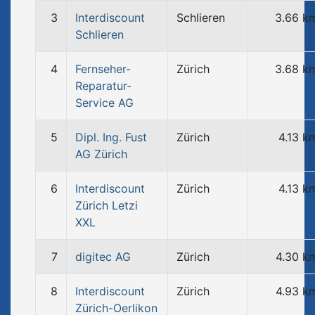
3
Interdiscount
Schlieren
3.66 k
Schlieren
4
Fernseher-
Zürich
3.68 k
Reparatur-
Service AG
5
Dipl. Ing. Fust
Zürich
4.13 k
AG Zürich
6
Interdiscount
Zürich
4.13 k
Zürich Letzi
XXL
7
digitec AG
Zürich
4.30 k
8
Interdiscount
Zürich
4.93 k
Zürich-Oerlikon