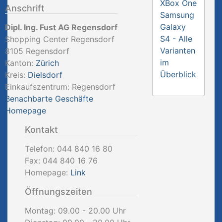
XBox One
Anschrift
Samsung
Galaxy
Dipl. Ing. Fust AG Regensdorf
S4 - Alle
Shopping Center Regensdorf
Varianten
8105
Regensdorf
im
Kanton:
Zürich
Überblick
Kreis:
Dielsdorf
Einkaufszentrum: Regensdorf
Benachbarte Geschäfte
Homepage
Kontakt
Telefon:
044 840 16 80
Fax:
044 840 16 76
Homepage:
Link
Öffnungszeiten
Montag: 09.00 - 20.00 Uhr