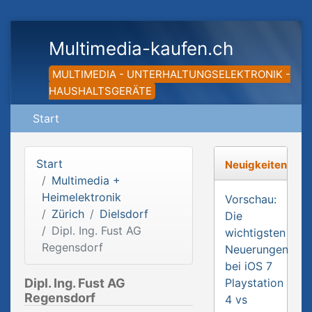
Multimedia-kaufen.ch
MULTIMEDIA - UNTERHALTUNGSELEKTRONIK -
HAUSHALTSGERÄTE
Start
Start
Neuigkeiten
Multimedia +
Heimelektronik
Vorschau:
Zürich
Dielsdorf
Die
Dipl. Ing. Fust AG
wichtigsten
Regensdorf
Neuerungen
bei iOS 7
Dipl. Ing. Fust AG
Playstation
Regensdorf
4 vs