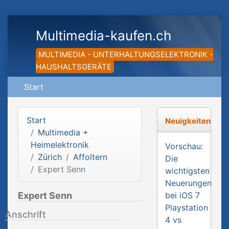
Multimedia-kaufen.ch
MULTIMEDIA - UNTERHALTUNGSELEKTRONIK -
HAUSHALTSGERÄTE
Start
Start
Neuigkeiten
Multimedia +
Heimelektronik
Vorschau:
Zürich
Affoltern
Die
Expert Senn
wichtigsten
Neuerungen
Expert Senn
bei iOS 7
Playstation
Anschrift
4 vs