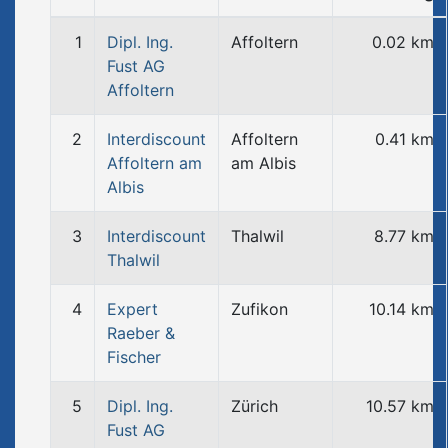
1
Dipl. Ing.
Affoltern
0.02 km
Fust AG
Affoltern
2
Interdiscount
Affoltern
0.41 km
Affoltern am
am Albis
Albis
3
Interdiscount
Thalwil
8.77 km
Thalwil
4
Expert
Zufikon
10.14 km
Raeber &
Fischer
5
Dipl. Ing.
Zürich
10.57 km
Fust AG